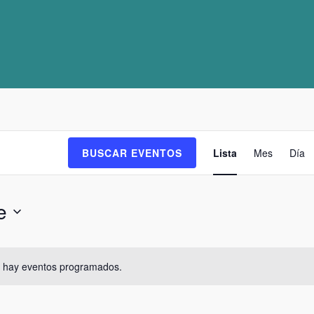
Navega
BUSCAR EVENTOS
Lista
Mes
Día
de
vistas
de
e
Evento
 hay eventos programados.