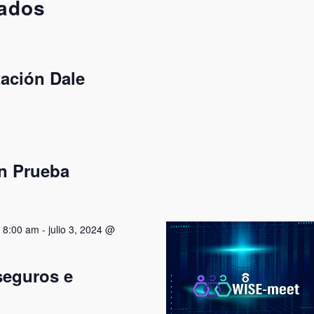
sados
tación Dale
n Prueba
 8:00 am
-
julio 3, 2024 @
seguros e