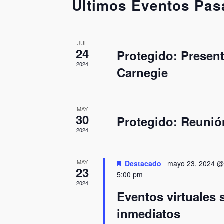
Últimos Eventos Pa
Eventos
clave.
JUL
24
Protegido: Presen
2024
Carnegie
MAY
30
Protegido: Reunió
2024
MAY
Destacado
mayo 23, 2024 @
23
5:00 pm
2024
Eventos virtuales 
inmediatos