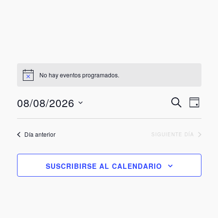
No hay eventos programados.
Nave
Nav
08/08/2026
BUSCAR
DÍA
de
Seleccionar
de
vist
fecha.
Día anterior
SIGUIENTE DÍA
búsq
de
Eve
y
SUSCRIBIRSE AL CALENDARIO
vista
de