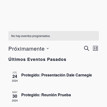
No hay eventos programados.
Nave
Nav
Próximamente
BUSCAR
LISTA
de
Seleccionar
de
Últimos Eventos Pasados
vist
fecha.
búsq
de
JUL
Protegido: Presentación Dale Carnegie
Eve
24
y
2024
vista
MAY
Protegido: Reunión Prueba
30
de
2024