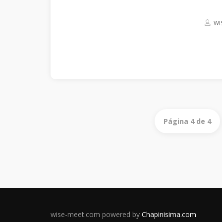
WI
Página 4 de 4
wise-meet.com powered by
Chapinisima.com