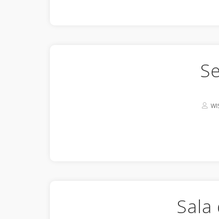
S
WI
Sala