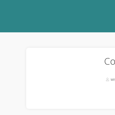
Co
WI