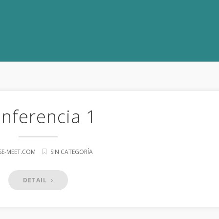
nferencia 1
SE-MEET.COM
SIN CATEGORÍA
DETAIL