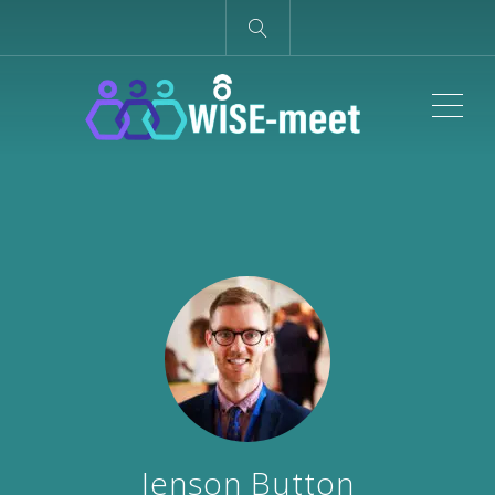
ME
Jenson Button