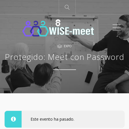
ME
EXPO
Protegido: Meet con Password
Este evento ha pasado.