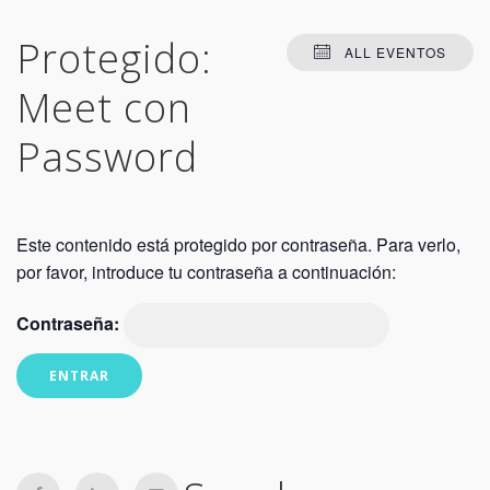
Protegido:
ALL EVENTOS
Meet con
Password
Este contenido está protegido por contraseña. Para verlo,
por favor, introduce tu contraseña a continuación:
Contraseña: